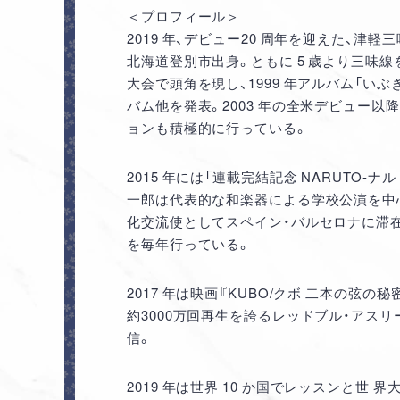
＜プロフィール＞
2019 年、デビュー20 周年を迎えた、津
北海道登別市出身。ともに 5 歳より三味線
大会で頭角を現し、1999 年アルバム「い
バム他を発表。2003 年の全米デビュー
ョンも積極的に行っている。
2015 年には「連載完結記念 NARUTO-
一郎は代表的な和楽器による学校公演を中心と
化交流使としてスペイン・バルセロナに滞
を毎年行っている。
2017 年は映画『KUBO/クボ 二本の弦の秘密』
約3000万回再生を誇るレッドブル・アスリート
信。
2019 年は世界 10 か国でレッスンと