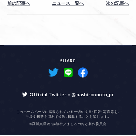
前の記事へ
ニュース一覧へ
次の記事へ
Official Twitter = @mashironooto_pr
SHARE
Official Twitter = @mashironooto_pr
このホームページに掲載されている一切の文書・図版・写真等を、
手段や形態を問わず複製、転載することを禁じます。
©羅川真里茂・講談社／ましろのおと製作委員会